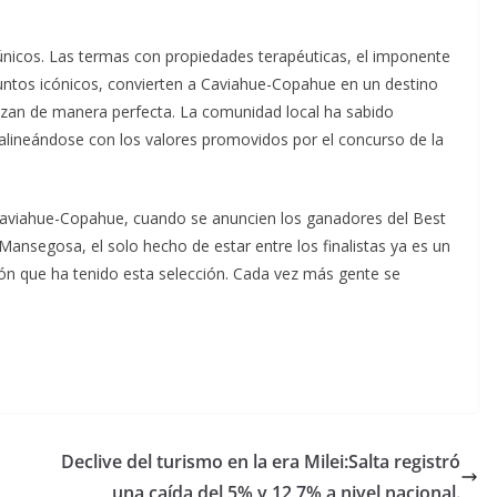
s únicos. Las termas con propiedades terapéuticas, el imponente
puntos icónicos, convierten a Caviahue-Copahue en un destino
elazan de manera perfecta. La comunidad local ha sabido
alineándose con los valores promovidos por el concurso de la
 Caviahue-Copahue, cuando se anuncien los ganadores del Best
Mansegosa, el solo hecho de estar entre los finalistas ya es un
ión que ha tenido esta selección. Cada vez más gente se
Declive del turismo en la era Milei:Salta registró
una caída del 5% y 12,7% a nivel nacional.