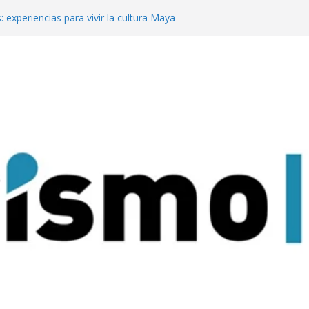
: experiencias para vivir la cultura Maya
o
 mejor del turismo de vinos local en los
ine Tourism
te en Meet Up con su propuesta para
 de reuniones
a Pachamama con su tradicional
dad Sagrada de Quilmes
rismo de reuniones y eventos en Meet