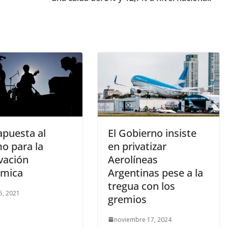
apuesta al
El Gobierno insiste
o para la
en privatizar
vación
Aerolíneas
mica
Argentinas pese a la
tregua con los
5, 2021
gremios
noviembre 17, 2024