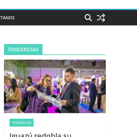
CTANOS
TENDENCIAS
TENDENCIAS
Iguazú redobla su