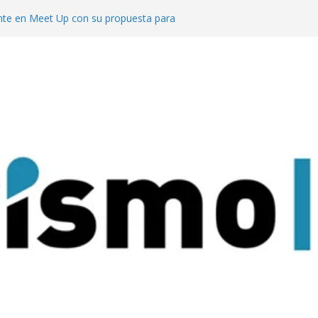
te en Meet Up con su propuesta para
o de reuniones
cuerdo con el ACA para invertir en sus
l segmento MICE potencia a Misiones los
uesta al turismo de reuniones con un
venciones para 9.000 personas
 mejor del turismo de vinos local en los
Wine Tourism