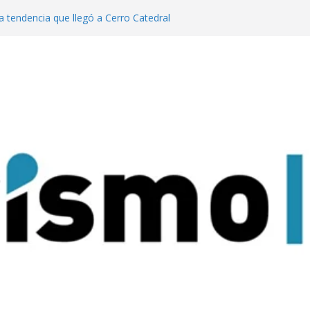
a tendencia que llegó a Cerro Catedral
generación de eventos dinamiza la
y el país”
año pasado fuimos el cuarto destino
 turismo MICE”
lanzaron una colección digital que
l tango
ratas: experiencias para conectar con la
rque Nacional Iguazú