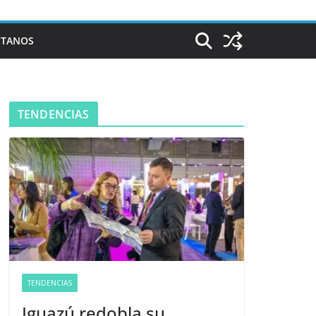
CTANOS
TENDENCIAS
TENDENCIAS
Iguazú redobla su