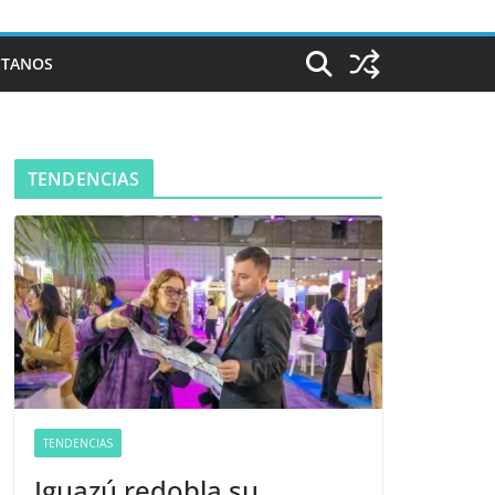
CTANOS
TENDENCIAS
TENDENCIAS
Iguazú redobla su