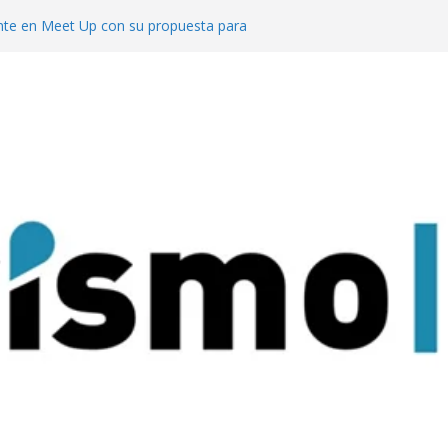
te en Meet Up con su propuesta para
o de reuniones
cuerdo con el ACA para invertir en sus
l segmento MICE potencia a Misiones los
uesta al turismo de reuniones con un
venciones para 9.000 personas
 mejor del turismo de vinos local en los
Wine Tourism