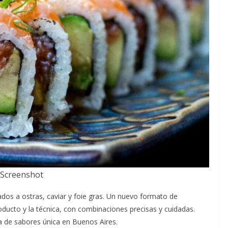
Screenshot
ados a ostras, caviar y foie gras. Un nuevo formato de
oducto y la técnica, con combinaciones precisas y cuidadas.
a de sabores única en Buenos Aires.