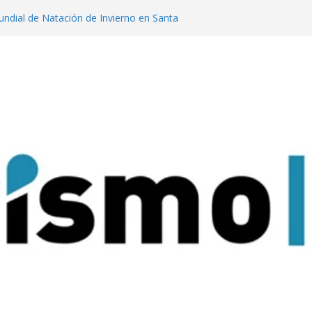
dial de Natación de Invierno en Santa
lanzaron una colección digital que
l tango
ratas: experiencias para conectar con la
que Nacional Iguazú
a tendencia que llegó a Cerro Catedral
ires lanzan un concurso para impulsar
sticos en la ciudad