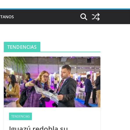
CTANOS
TENDENCIAS
TENDENCIAS
Iguazú redobla su