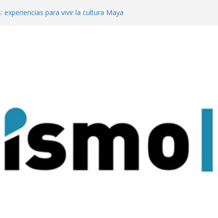
: experiencias para vivir la cultura Maya
o
 mejor del turismo de vinos local en los
ine Tourism
te en Meet Up con su propuesta para
 de reuniones
a Pachamama con su tradicional
dad Sagrada de Quilmes
rismo de reuniones y eventos en Meet