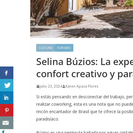
CULTURA
TURISMO
Selina Búzios: La ex
confort creativo y par
julio 23, 2024
Karen Apaza Flores
Si estás pensando en desconectar del trabajo, per
realizar coworking, esta es una nota que no puede
rincón encantador de Brasil que te ofrece la posib
paradisíaco.
Búzios es una península bañada por aguas cristali