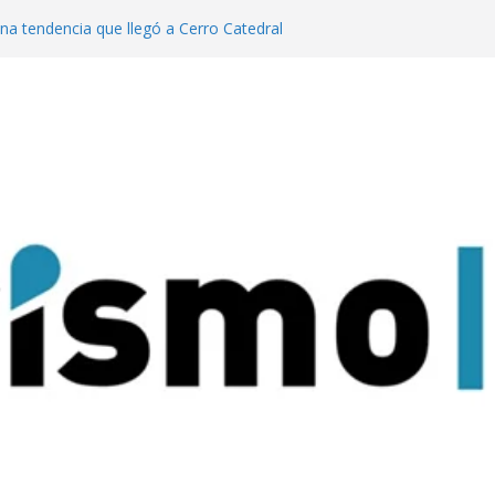
una tendencia que llegó a Cerro Catedral
a generación de eventos dinamiza la
 y el país”
l año pasado fuimos el cuarto destino
l turismo MICE”
e lanzaron una colección digital que
del tango
aratas: experiencias para conectar con la
arque Nacional Iguazú