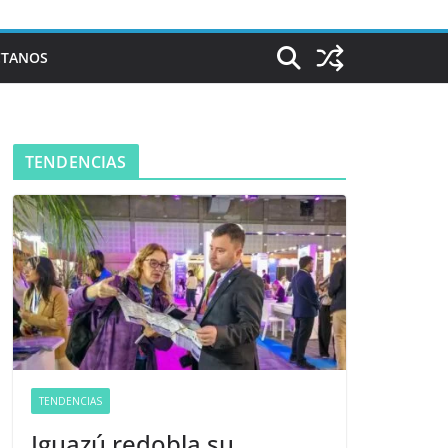
CTANOS
TENDENCIAS
TENDENCIAS
Iguazú redobla su