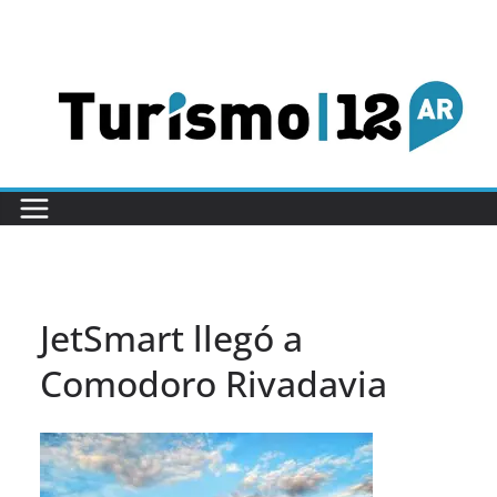
Saltar
al
contenido
JetSmart llegó a
Comodoro Rivadavia