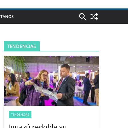
CTANOS
TENDENCIAS
TENDENCIAS
Iguazú redobla su