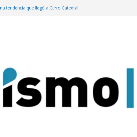
una tendencia que llegó a Cerro Catedral
a generación de eventos dinamiza la
 y el país”
l año pasado fuimos el cuarto destino
l turismo MICE”
e lanzaron una colección digital que
del tango
aratas: experiencias para conectar con la
arque Nacional Iguazú