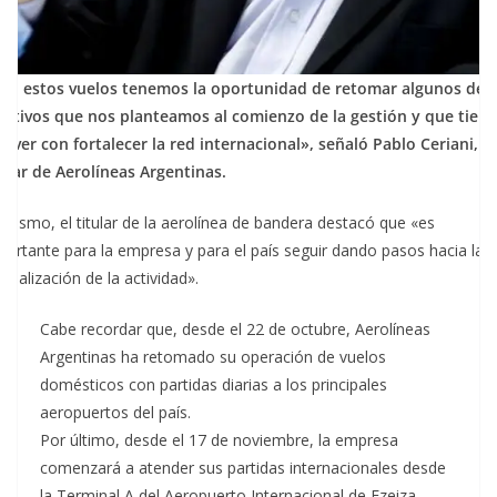
on estos vuelos tenemos la oportunidad de retomar algunos de l
jetivos que nos planteamos al comienzo de la gestión y que tien
e ver con fortalecer la red internacional», señaló Pablo Ceriani,
tular de Aerolíneas Argentinas.
imismo, el titular de la aerolínea de bandera destacó que «es
portante para la empresa y para el país seguir dando pasos hacia la
rmalización de la actividad».
Cabe recordar que, desde el 22 de octubre, Aerolíneas
Argentinas ha retomado su operación de vuelos
domésticos con partidas diarias a los principales
aeropuertos del país.
Por último, desde el 17 de noviembre, la empresa
comenzará a atender sus partidas internacionales desde
la Terminal A del Aeropuerto Internacional de Ezeiza