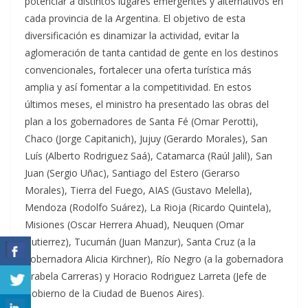
potenciar a distintos lugares emergentes y alternativos en
cada provincia de la Argentina. El objetivo de esta
diversificación es dinamizar la actividad, evitar la
aglomeración de tanta cantidad de gente en los destinos
convencionales, fortalecer una oferta turística más
amplia y así fomentar a la competitividad. En estos
últimos meses, el ministro ha presentado las obras del
plan a los gobernadores de Santa Fé (Omar Perotti),
Chaco (Jorge Capitanich), Jujuy (Gerardo Morales), San
Luís (Alberto Rodriguez Saá), Catamarca (Raúl Jalil), San
Juan (Sergio Uñac), Santiago del Estero (Gerarso
Morales), Tierra del Fuego, AIAS (Gustavo Melella),
Mendoza (Rodolfo Suárez), La Rioja (Ricardo Quintela),
Misiones (Oscar Herrera Ahuad), Neuquen (Omar
Gutierrez), Tucumán (Juan Manzur), Santa Cruz (a la
gobernadora Alicia Kirchner), Río Negro (a la gobernadora
Arabela Carreras) y Horacio Rodriguez Larreta (Jefe de
Gobierno de la Ciudad de Buenos Aires).