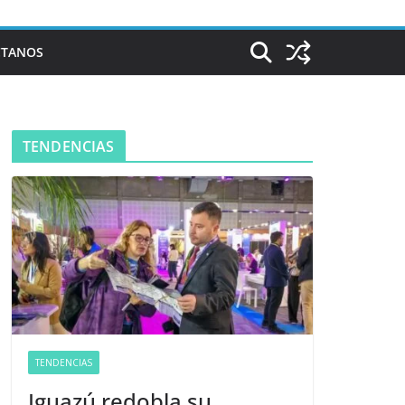
CTANOS
TENDENCIAS
TENDENCIAS
Iguazú redobla su