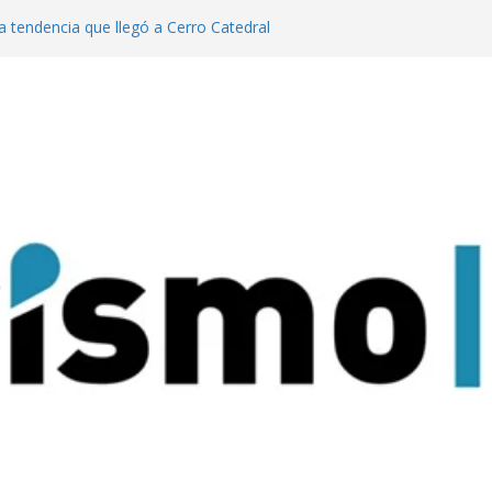
a tendencia que llegó a Cerro Catedral
generación de eventos dinamiza la
y el país”
año pasado fuimos el cuarto destino
 turismo MICE”
lanzaron una colección digital que
l tango
ratas: experiencias para conectar con la
rque Nacional Iguazú