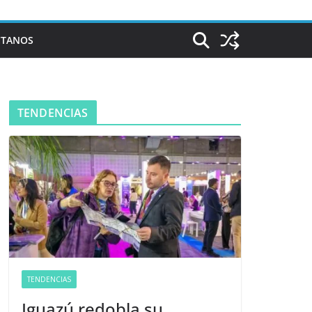
CTANOS
TENDENCIAS
TENDENCIAS
Iguazú redobla su