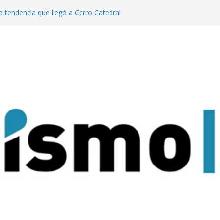
a tendencia que llegó a Cerro Catedral
generación de eventos dinamiza la
y el país”
año pasado fuimos el cuarto destino
 turismo MICE”
lanzaron una colección digital que
l tango
ratas: experiencias para conectar con la
rque Nacional Iguazú