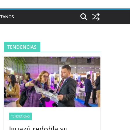
CTANOS
TENDENCIAS
TENDENCIAS
Iguazú redobla su