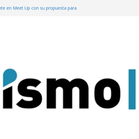
te en Meet Up con su propuesta para
o de reuniones
cuerdo con el ACA para invertir en sus
l segmento MICE potencia a Misiones los
uesta al turismo de reuniones con un
venciones para 9.000 personas
 mejor del turismo de vinos local en los
Wine Tourism