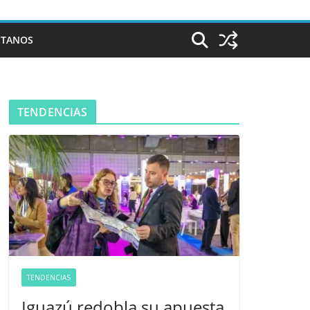
CTANOS
TENDENCIAS
TENDENCIAS
Iguazú redobla su apuesta