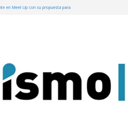
te en Meet Up con su propuesta para
o de reuniones
cuerdo con el ACA para invertir en sus
l segmento MICE potencia a Misiones los
uesta al turismo de reuniones con un
venciones para 9.000 personas
 mejor del turismo de vinos local en los
Wine Tourism