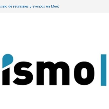
rismo de reuniones y eventos en Meet
uesta al turismo de reuniones con un
venciones para 9.000 personas
 mejor del turismo de vinos local en los
ine Tourism
te en Meet Up con su propuesta para
 de reuniones
a Pachamama con su tradicional
dad Sagrada de Quilmes