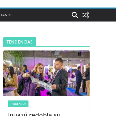
CTANOS
TENDENCIAS
TENDENCIAS
Iguazú redobla su