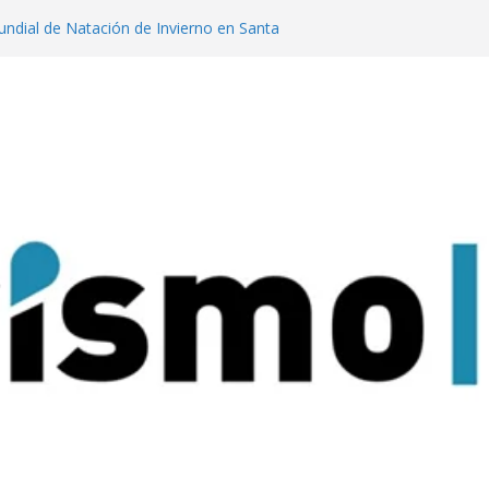
dial de Natación de Invierno en Santa
lanzaron una colección digital que
l tango
ratas: experiencias para conectar con la
que Nacional Iguazú
a tendencia que llegó a Cerro Catedral
ires lanzan un concurso para impulsar
sticos en la ciudad