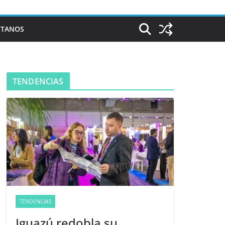
CTANOS
TENDENCIAS
TENDENCIAS
Iguazú redobla su