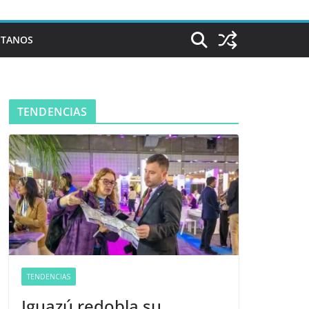
CTANOS
TENDENCIAS
TENDENCIAS
Iguazú redobla su