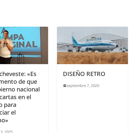
cheveste: «Es
DISEÑO RETRO
mento de que
septiembre 7, 2020
bierno nacional
cartas en el
o para
iar el
mo»
3, 2025