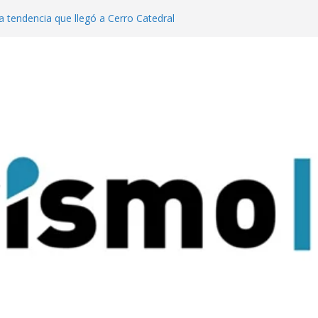
a tendencia que llegó a Cerro Catedral
generación de eventos dinamiza la
y el país”
año pasado fuimos el cuarto destino
 turismo MICE”
lanzaron una colección digital que
l tango
ratas: experiencias para conectar con la
rque Nacional Iguazú