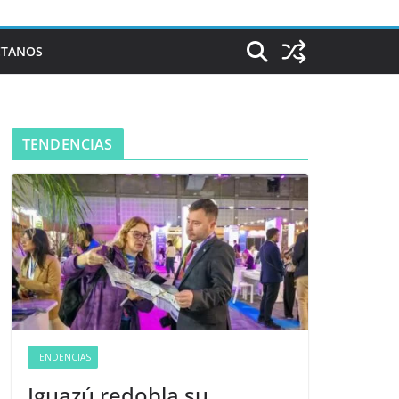
CTANOS
TENDENCIAS
TENDENCIAS
Iguazú redobla su