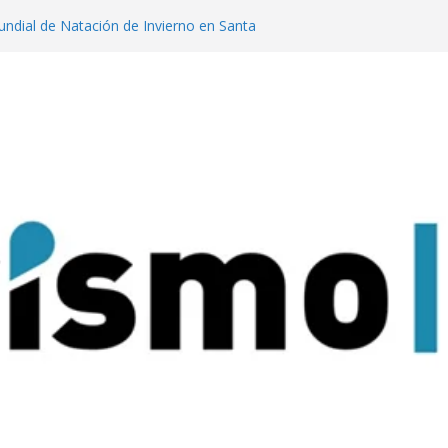
dial de Natación de Invierno en Santa
lanzaron una colección digital que
l tango
ratas: experiencias para conectar con la
que Nacional Iguazú
a tendencia que llegó a Cerro Catedral
ires lanzan un concurso para impulsar
sticos en la ciudad