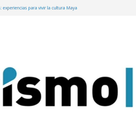
: experiencias para vivir la cultura Maya
o
 mejor del turismo de vinos local en los
ine Tourism
te en Meet Up con su propuesta para
 de reuniones
a Pachamama con su tradicional
dad Sagrada de Quilmes
rismo de reuniones y eventos en Meet