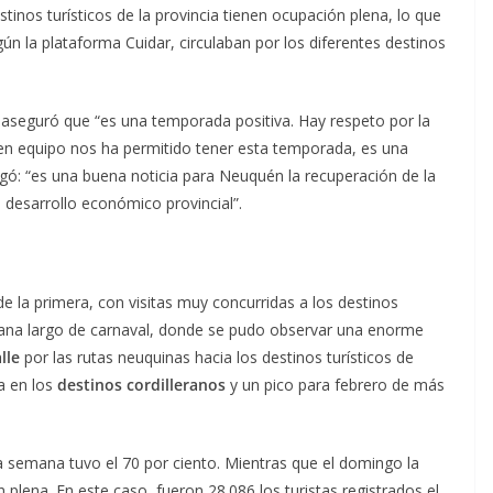
tinos turísticos de la provincia tienen ocupación plena, lo que
ún la plataforma Cuidar, circulaban por los diferentes destinos
 aseguró que “es una temporada positiva. Hay respeto por la
o en equipo nos ha permitido tener esta temporada, es una
egó: “es una buena noticia para Neuquén la recuperación de la
de desarrollo económico provincial”.
 la primera, con visitas muy concurridas a los destinos
mana largo de carnaval, donde se pudo observar una enorme
alle
por las rutas neuquinas hacia los destinos turísticos de
na en los
destinos cordilleranos
y un pico para febrero de más
la semana tuvo el 70 por ciento. Mientras que el domingo la
plena. En este caso, fueron 28.086 los turistas registrados el