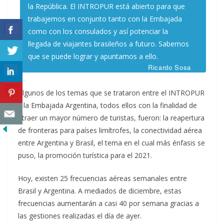
la República. El INTROPUR está abierto para que
trabajemos en conjunto tanto con la Embajada
como con los consulados y así potenciar la
llegada de viajantes brasileños a futuro. Sabemos
que se puede lograr y apuntamos a ello.
Ricardo Sosa
Algunos de los temas que se trataron entre el INTROPUR
y la Embajada Argentina, todos ellos con la finalidad de
atraer un mayor número de turistas, fueron: la reapertura
de fronteras para países limítrofes, la conectividad aérea
entre Argentina y Brasil, el tema en el cual más énfasis se
puso, la promoción turística para el 2021.
Hoy, existen 25 frecuencias aéreas semanales entre
Brasil y Argentina. A mediados de diciembre, estas
frecuencias aumentarán a casi 40 por semana gracias a
las gestiones realizadas el día de ayer.