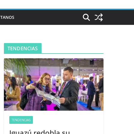
CTANOS
TENDENCIAS
TENDENCIAS
Iguazú redobla su