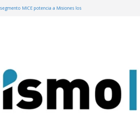
l segmento MICE potencia a Misiones los
ires lanzan un concurso para impulsar
sticos en la ciudad
dial de Natación de Invierno en Santa
egas y artistas en una nueva edición de
os
cuerdo con el ACA para invertir en sus