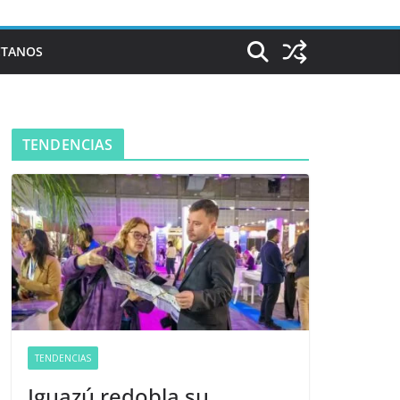
CTANOS
TENDENCIAS
TENDENCIAS
Iguazú redobla su