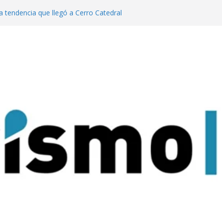
a tendencia que llegó a Cerro Catedral
generación de eventos dinamiza la
y el país”
año pasado fuimos el cuarto destino
 turismo MICE”
lanzaron una colección digital que
l tango
ratas: experiencias para conectar con la
rque Nacional Iguazú