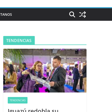
CTANOS
TENDENCIAS
TENDENCIAS
Iguazú redobla su