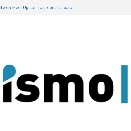
te en Meet Up con su propuesta para
o de reuniones
cuerdo con el ACA para invertir en sus
l segmento MICE potencia a Misiones los
uesta al turismo de reuniones con un
venciones para 9.000 personas
 mejor del turismo de vinos local en los
Wine Tourism