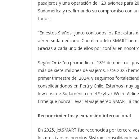
pasajeros y una operación de 120 aviones para 20
Sudamérica y reafirmando su compromiso con una 
todos.
“En estos 9 años, junto con todos los Rockstars d
aéreo sudamericano. Con el modelo SMART hemos 
Gracias a cada uno de ellos por confiar en nosotr
Según Ortiz “en promedio, el 18% de nuestros pas
más de siete millones de viajeros. Este 2025 hem
primer trimestre del 2024, y seguimos fortalecie
consolidándonos en Perú y Chile. Estamos muy ag
low cost de Sudamérica en el Skytrax Wolrd Airl
firme que nunca: llevar el viaje aéreo SMART a ca
Reconocimientos y expansión internacional
En 2025, JetSMART fue reconocida por tercera ve
los prestigiosos premios Skytrax, consolidando su 