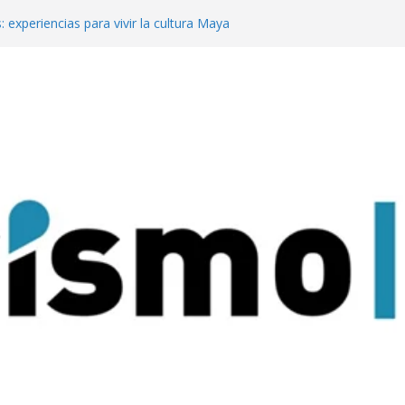
: experiencias para vivir la cultura Maya
o
 mejor del turismo de vinos local en los
ine Tourism
te en Meet Up con su propuesta para
 de reuniones
a Pachamama con su tradicional
dad Sagrada de Quilmes
rismo de reuniones y eventos en Meet