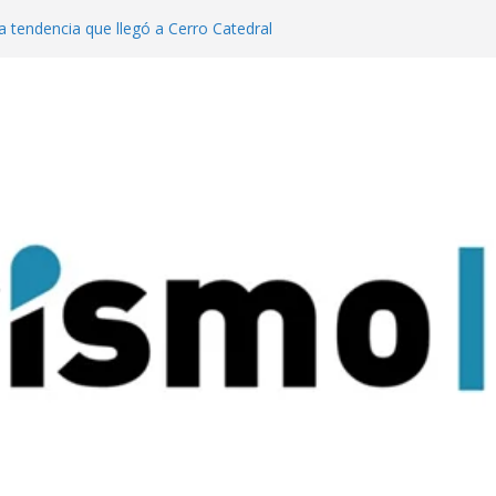
a tendencia que llegó a Cerro Catedral
generación de eventos dinamiza la
y el país”
año pasado fuimos el cuarto destino
 turismo MICE”
lanzaron una colección digital que
l tango
ratas: experiencias para conectar con la
rque Nacional Iguazú