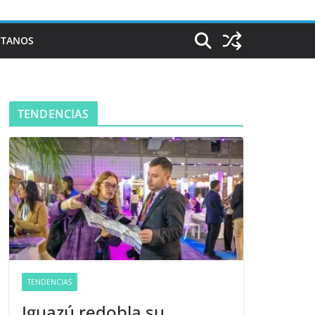
CTANOS
TENDENCIAS
TENDENCIAS
Iguazú redobla su