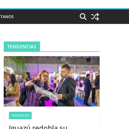
CTANOS
TENDENCIAS
TENDENCIAS
Iguazú redobla su