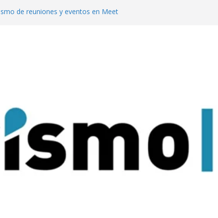
rismo de reuniones y eventos en Meet
uesta al turismo de reuniones con un
venciones para 9.000 personas
 mejor del turismo de vinos local en los
ine Tourism
te en Meet Up con su propuesta para
 de reuniones
a Pachamama con su tradicional
dad Sagrada de Quilmes