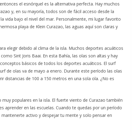
 entonces el esnórquel es la alternativa perfecta. Hay muchos
razao y, en su mayoría, todos son de fácil acceso desde la
a vida bajo el nivel del mar. Personalmente, mi lugar favorito
hermosa playa de Klein Curazao, las aguas aquí son claras y
ra elegir debido al clima de la isla. Muchos deportes acuáticos
 como Sint Joris Baai. En esta Bahía, las olas son altas y hay
 conceptos básicos de todos los deportes acuáticos. El surf
surf de olas va de mayo a enero. Durante este período las olas
r distancias de 100 a 150 metros en una sola ola. ¿No es
do muy populares en la isla. El fuerte viento de Curazao también
des aprender en las escuelas. Cuando te quedas por un período
de mantenerte activo y despejar tu mente y solo pensar en