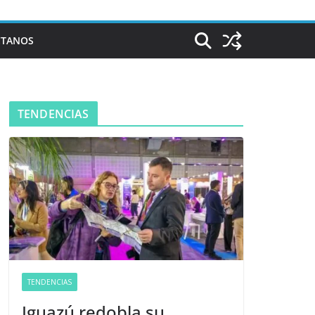
CTANOS
TENDENCIAS
TENDENCIAS
Iguazú redobla su