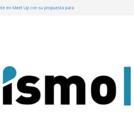
te en Meet Up con su propuesta para
o de reuniones
cuerdo con el ACA para invertir en sus
l segmento MICE potencia a Misiones los
uesta al turismo de reuniones con un
venciones para 9.000 personas
 mejor del turismo de vinos local en los
Wine Tourism