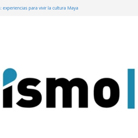
: experiencias para vivir la cultura Maya
o
 mejor del turismo de vinos local en los
ine Tourism
te en Meet Up con su propuesta para
 de reuniones
a Pachamama con su tradicional
dad Sagrada de Quilmes
rismo de reuniones y eventos en Meet