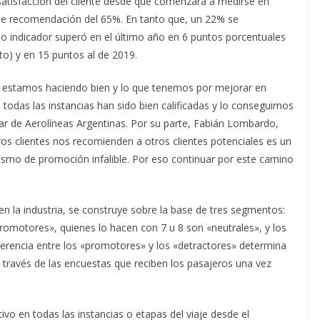
satisfacción del cliente desde que comenzará a medirse en
 de recomendación del 65%. En tanto que, un 22% se
ho indicador superó en el último año en 6 puntos porcentuales
o) y en 15 puntos al de 2019.
e estamos haciendo bien y lo que tenemos por mejorar en
todas las instancias han sido bien calificadas y lo conseguimos
lar de Aerolíneas Argentinas. Por su parte, Fabián Lombardo,
ros clientes nos recomienden a otros clientes potenciales es un
smo de promoción infalible. Por eso continuar por este camino
 la industria, se construye sobre la base de tres segmentos:
promotores», quienes lo hacen con 7 u 8 son «neutrales», y los
iferencia entre los «promotores» y los «detractores» determina
 través de las encuestas que reciben los pasajeros una vez
ivo en todas las instancias o etapas del viaje desde el