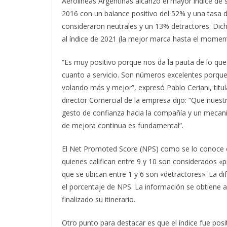
Aerolíneas Argentinas alcanzó el mayor índice de 
2016 con un balance positivo del 52% y una tasa
consideraron neutrales y un 13% detractores. Dic
al índice de 2021 (la mejor marca hasta el moment
“Es muy positivo porque nos da la pauta de lo qu
cuanto a servicio. Son números excelentes porque 
volando más y mejor”, expresó Pablo Ceriani, titu
director Comercial de la empresa dijo: “Que nuest
gesto de confianza hacia la compañía y un mecani
de mejora continua es fundamental”.
El Net Promoted Score (NPS) como se lo conoce en
quienes califican entre 9 y 10 son considerados «
que se ubican entre 1 y 6 son «detractores». La d
el porcentaje de NPS. La información se obtiene a
finalizado su itinerario.
Otro punto para destacar es que el índice fue posit