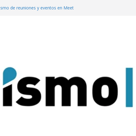
rismo de reuniones y eventos en Meet
uesta al turismo de reuniones con un
venciones para 9.000 personas
 mejor del turismo de vinos local en los
ine Tourism
te en Meet Up con su propuesta para
 de reuniones
a Pachamama con su tradicional
dad Sagrada de Quilmes