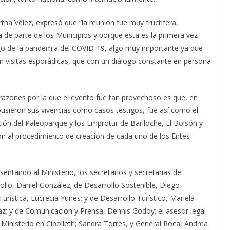
tha Vélez, expresó que “la reunión fue muy fructífera,
a de parte de los Municipios y porque esta es la primera vez
ego de la pandemia del COVID-19, algo muy importante ya que
on visitas esporádicas, que con un diálogo constante en persona
a razones por la que el evento fue tan provechoso es que, en
pusieron sus vivencias como casos testigos, fue así como el
ión del Paleoparque y los Emprotur de Bariloche, El Bolsón y
ron al procedimiento de creación de cada uno de los Entes
entando al Ministerio, los secretarios y secretarias de
llo, Daniel González; de Desarrollo Sostenible, Diego
Turística, Lucrecia Yunes; y de Desarrollo Turístico, Mariela
iaz; y de Comunicación y Prensa, Dennis Godoy; el asesor legal
 Ministerio en Cipolletti; Sandra Torres, y General Roca, Andrea