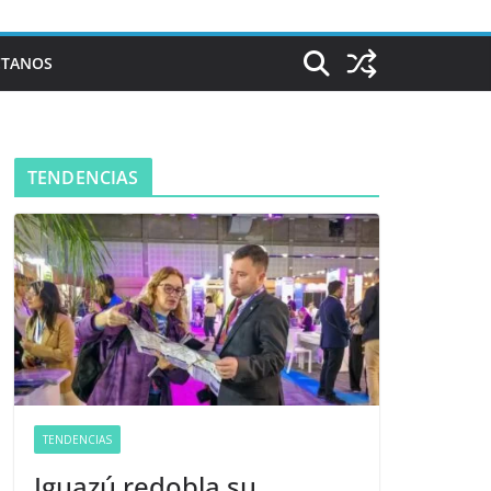
CTANOS
TENDENCIAS
TENDENCIAS
Iguazú redobla su