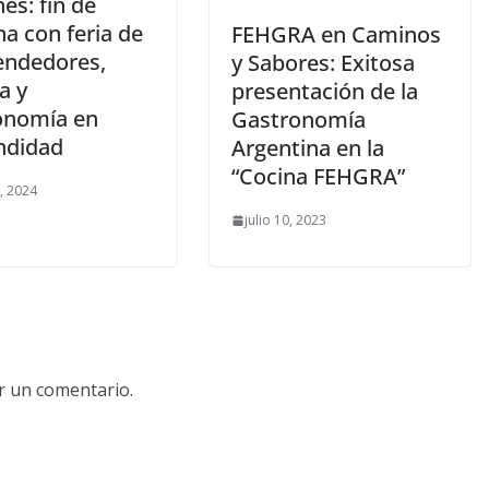
es: fin de
a con feria de
FEHGRA en Caminos
ndedores,
y Sabores: Exitosa
a y
presentación de la
onomía en
Gastronomía
ndidad
Argentina en la
“Cocina FEHGRA”
2, 2024
julio 10, 2023
r un comentario.