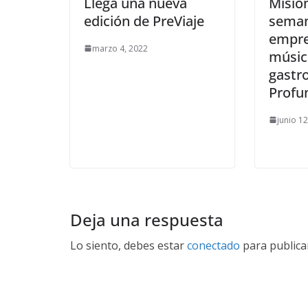
Llega una nueva
Mision
edición de PreViaje
seman
empre
marzo 4, 2022
músic
gastr
Profu
junio 1
Deja una respuesta
Lo siento, debes estar
conectado
para publica