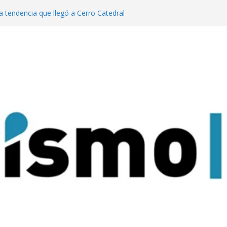
a tendencia que llegó a Cerro Catedral
generación de eventos dinamiza la
y el país”
año pasado fuimos el cuarto destino
 turismo MICE”
lanzaron una colección digital que
l tango
ratas: experiencias para conectar con la
rque Nacional Iguazú