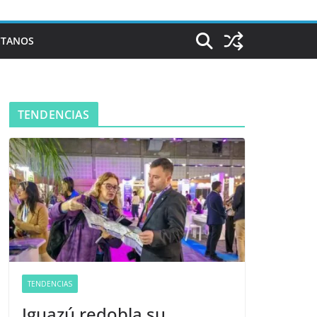
CTANOS
TENDENCIAS
TENDENCIAS
Iguazú redobla su