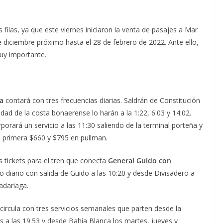
filas, ya que este viernes iniciaron la venta de pasajes a Mar
de diciembre próximo hasta el 28 de febrero de 2022. Ante ello,
muy importante.
ta
contará con tres frecuencias diarias. Saldrán de Constitución
udad de la costa bonaerense lo harán a la 1:22, 6:03 y 14:02.
orará un servicio a las 11:30 saliendo de la terminal porteña y
n primera $660 y $795 en pullman.
 tickets para el tren que conecta
General Guido con
io diario con salida de Guido a las 10:20 y desde Divisadero a
adariaga.
circula con tres servicios semanales que parten desde la
es a las 19.53 y desde Bahía Blanca los martes, jueves y