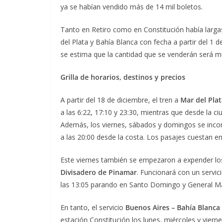
ya se habían vendido más de 14 mil boletos.
Tanto en Retiro como en Constitución había largas 
del Plata y Bahía Blanca con fecha a partir del 1 
se estima que la cantidad que se venderán será 
Grilla de horarios, destinos y precios
A partir del 18 de diciembre, el tren a
Mar del Pla
a las 6:22, 17:10 y 23:30, mientras que desde la ci
Además, los viernes, sábados y domingos se incorp
a las 20:00 desde la costa. Los pasajes cuestan e
Este viernes también se empezaron a expender los
Divisadero de Pinamar
. Funcionará con un servic
las 13:05 parando en Santo Domingo y General M
En tanto, el servicio
Buenos Aires – Bahía Blanca
estación Constitución los lunes, miércoles y viern