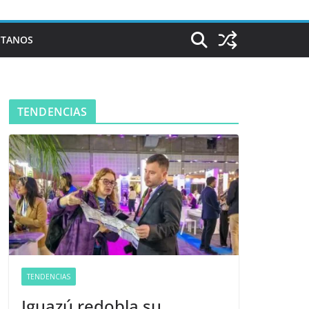
CTANOS
TENDENCIAS
TENDENCIAS
Iguazú redobla su