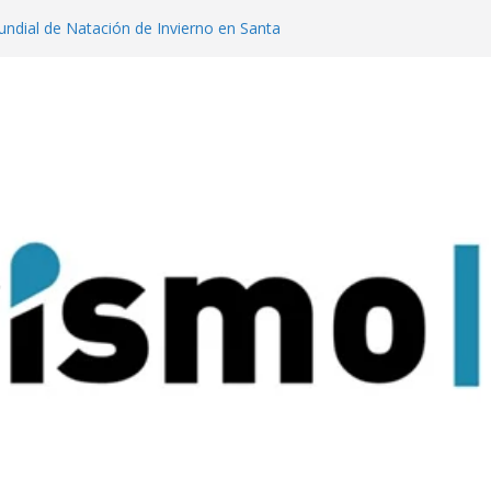
dial de Natación de Invierno en Santa
lanzaron una colección digital que
l tango
ratas: experiencias para conectar con la
que Nacional Iguazú
a tendencia que llegó a Cerro Catedral
ires lanzan un concurso para impulsar
sticos en la ciudad