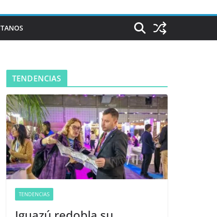
CTANOS
TENDENCIAS
TENDENCIAS
Iguazú redobla su