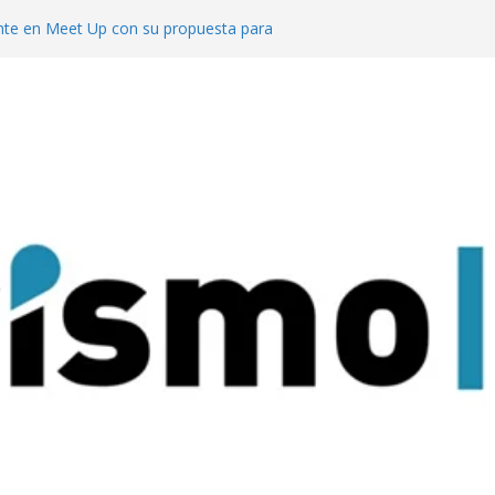
te en Meet Up con su propuesta para
o de reuniones
cuerdo con el ACA para invertir en sus
l segmento MICE potencia a Misiones los
uesta al turismo de reuniones con un
venciones para 9.000 personas
 mejor del turismo de vinos local en los
Wine Tourism