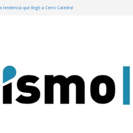
a tendencia que llegó a Cerro Catedral
generación de eventos dinamiza la
y el país”
año pasado fuimos el cuarto destino
 turismo MICE”
lanzaron una colección digital que
l tango
ratas: experiencias para conectar con la
rque Nacional Iguazú