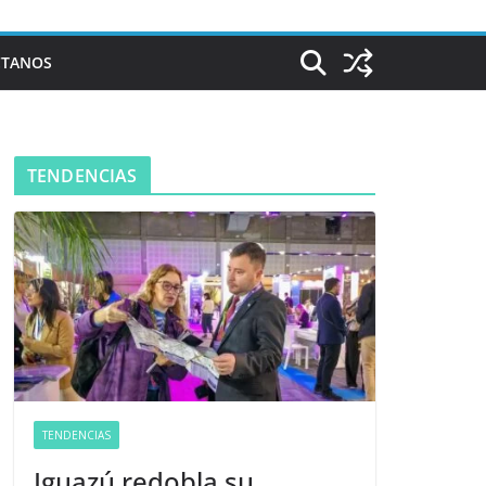
CTANOS
TENDENCIAS
TENDENCIAS
Iguazú redobla su