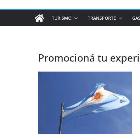
TURISMO
TRANSPORTE
GA
Promocioná tu experie