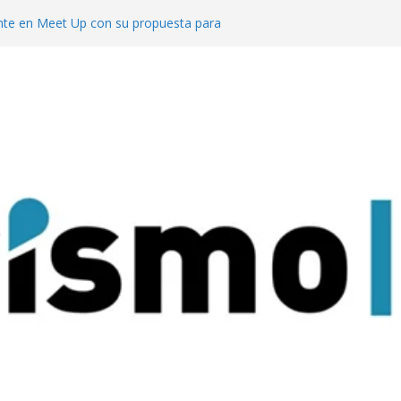
te en Meet Up con su propuesta para
o de reuniones
cuerdo con el ACA para invertir en sus
l segmento MICE potencia a Misiones los
uesta al turismo de reuniones con un
venciones para 9.000 personas
 mejor del turismo de vinos local en los
Wine Tourism