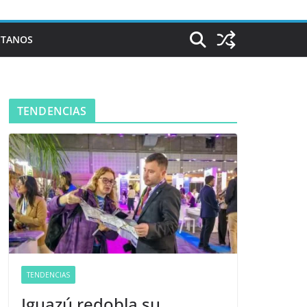
CTANOS
TENDENCIAS
TENDENCIAS
Iguazú redobla su