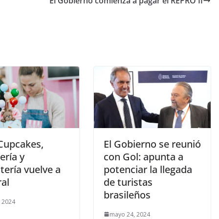
El Gobierno comienza a pagar el REPRO II
Cupcakes,
El Gobierno se reunió
ería y
con Gol: apunta a
tería vuelve a
potenciar la llegada
al
de turistas
brasileños
 2024
mayo 24, 2024