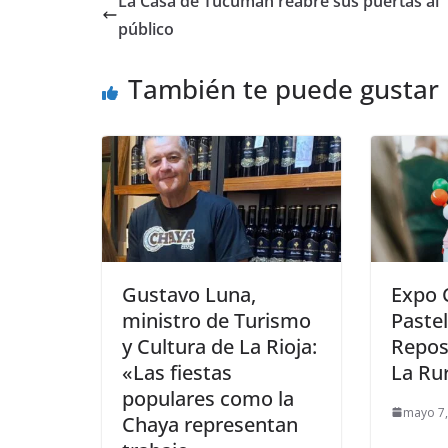
La Casa de Tucumán reabre sus puertas al
público
También te puede gustar
Gustavo Luna,
Expo 
ministro de Turismo
Pastel
y Cultura de La Rioja:
Repos
«Las fiestas
La Rur
populares como la
mayo 7,
Chaya representan