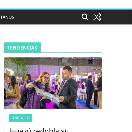
CTANOS
TENDENCIAS
TENDENCIAS
Iguazú redobla su