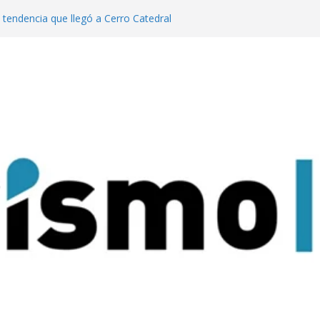
 tendencia que llegó a Cerro Catedral
eneración de eventos dinamiza la
 el país”
año pasado fuimos el cuarto destino
turismo MICE”
anzaron una colección digital que
 tango
atas: experiencias para conectar con la
que Nacional Iguazú