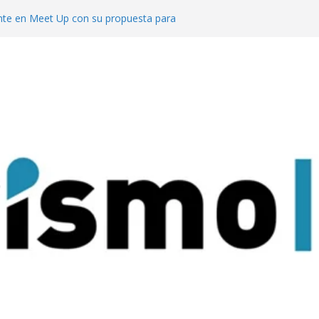
te en Meet Up con su propuesta para
o de reuniones
cuerdo con el ACA para invertir en sus
l segmento MICE potencia a Misiones los
uesta al turismo de reuniones con un
venciones para 9.000 personas
 mejor del turismo de vinos local en los
Wine Tourism