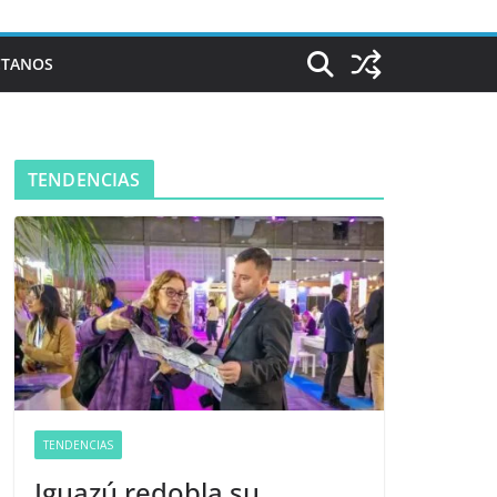
CTANOS
TENDENCIAS
TENDENCIAS
Iguazú redobla su