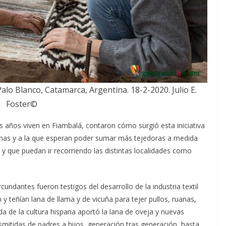
Palo Blanco, Catamarca, Argentina. 18-2-2020. Julio E.
Foster©
s años viven en Fiambalá, contaron cómo surgió esta iniciativa
anas y a la que esperan poder sumar más tejedoras a medida
 que puedan ir recorriendo las distintas localidades como
rcundantes fueron testigos del desarrollo de la industria textil
y teñían lana de llama y de vicuña para tejer pullos, ruanas,
ada de la cultura hispana aportó la lana de oveja y nuevas
asmitidas de padres a hijos, generación tras generación, hasta