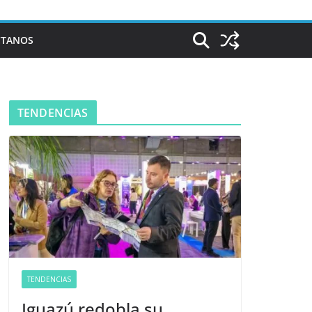
CTANOS
TENDENCIAS
TENDENCIAS
Iguazú redobla su