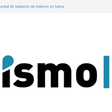
dial de Natación de Invierno en Santa
lanzaron una colección digital que
l tango
ratas: experiencias para conectar con la
que Nacional Iguazú
a tendencia que llegó a Cerro Catedral
ires lanzan un concurso para impulsar
sticos en la ciudad