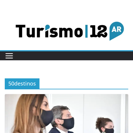
Saltar
al
contenido
50destinos