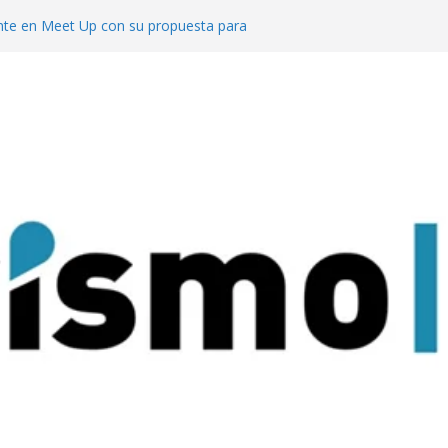
te en Meet Up con su propuesta para
o de reuniones
cuerdo con el ACA para invertir en sus
l segmento MICE potencia a Misiones los
uesta al turismo de reuniones con un
venciones para 9.000 personas
 mejor del turismo de vinos local en los
Wine Tourism