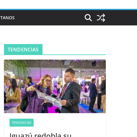
CTANOS
TENDENCIAS
TENDENCIAS
Iguazú redobla su